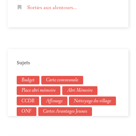
Sorties aux alentours...
Sujets
Budget
Carte communale
Place abri mémoire
Abri Mémoire
CCDB
Affouage
Nettoyage du village
ONF
Cartes Avantages Jeunes
Élections municipales
Urbanisme
Budget primitif
Compte administratifs