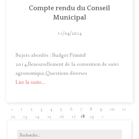
Compte rendu du Conseil
Municipal
11/04/2014
Sujets abordés : Budget Primitif
2014,Renouvellement de la convention de suivi
agronomique,Questions diverses
Lire la suite...
«
1
2
3
4
5
6
7
8
9
10
11
18
12
13
14
15
16
17
19
»