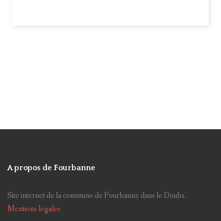
TDF
Arbre
Eclairage public
CLECT
Recensement
marché de noël
Saut de Gamache
Rentrée scolaire
Site internet
Planchottes
Lotissement
Baume-Les-Dames
Doubs Baumois
CCID
Collectes
Escaliers
Miroir
Nuisances
Ancienne mairie
CCPB
Antenne
Taxes communales
Vigilance météo
FSL/FAAD
Parc éolien
Impôts directs
Elections
A propos de Fourbanne
Classe Découvertes
poubelle
Site internet de la commune de Fourbanne dans le Doubs.
Chemin de Sechin
Service civique
Mentions légales
Sortir
Visites
chats