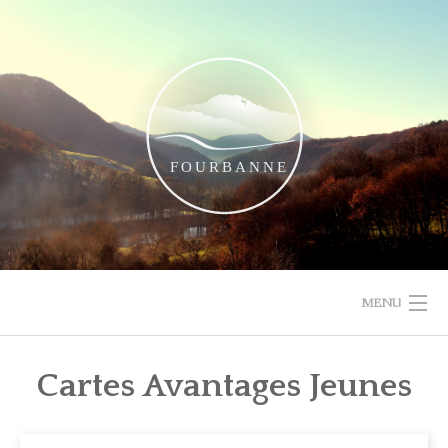
Skip
to
content
MENU
ACCUEIL
Cartes Avantages Jeunes
DÉCOUVRIR