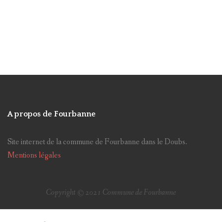
Site internet
Planchottes
Lotissement
Baume-Les-Dames
Doubs Baumois
CCID
Collectes
Escaliers
Miroir
Nuisances
Ancienne mairie
CCPB
Antenne
Taxes communales
Vigilance météo
FSL/FAAD
Parc éolien
Impôts directs
Elections
A propos de Fourbanne
Classe Découvertes
poubelle
Site internet de la commune de Fourbanne dans le Doubs.
Chemin de Sechin
Service civique
Mentions légales
Sortir
Visites
chats
Elections présidentielles
Copyright © 2021 Commune de Fourbanne
achat terrain communal
voie coupée à la circulation
brioches