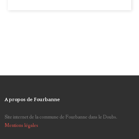
TDF
Arbre
Eclairage public
CLECT
Recensement
marché de noël
Saut de Gamache
Rentrée scolaire
Site internet
Planchottes
Lotissement
Baume-Les-Dames
Doubs Baumois
CCID
Collectes
Escaliers
Miroir
Nuisances
Ancienne mairie
CCPB
Antenne
Taxes communales
Vigilance météo
FSL/FAAD
Parc éolien
Impôts directs
Elections
A propos de Fourbanne
Classe Découvertes
poubelle
Site internet de la commune de Fourbanne dans le Doubs.
Chemin de Sechin
Service civique
Mentions légales
Sortir
Visites
chats