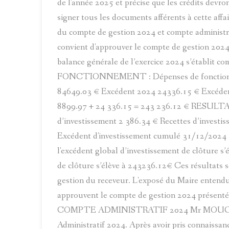
de l'année 2025 et précise que les crédits devron
signer tous les documents afférents à cette affa
du compte de gestion 2024 et compte admin
convient d'approuver le compte de gestion 2024
balance générale de l’exercice 2024 s’établ
FONCTIONNEMENT : Dépenses de fonctionnem
84649.03 € Excédent 2024 24336.15 € Excéde
8899.97 + 24 336.15 = 243 236.12 € RES
d’investissement 2 386.34 € Recettes d’invest
Excédent d'investissement cumulé 31/12/2024 :
l'excédent global d’investissement de clôture s’
de clôture s’élève à 243236.12€ Ces résultats 
gestion du receveur. L'exposé du Maire entendu 
approuvent le compte de gestion 2024 présenté. 
COMPTE ADMINISTRATIF 2024 Mr MOUGEY Gér
Administratif 2024. Après avoir pris connaissa