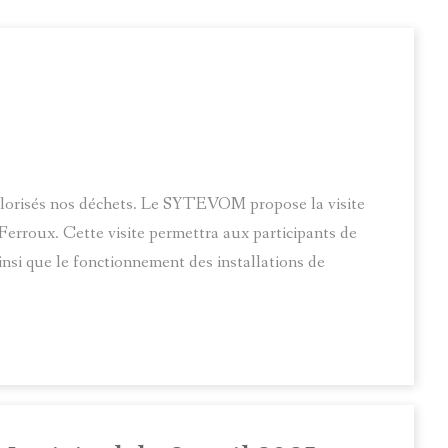
OMPTE RENDU DU CONSEIL MUNICIPAL DU 22 AVRIL 2026
OMPTE RENDU DU CONSEIL MUNICIPAL DU 26 MAI 2026
OMPTE RENDU DU CONSEIL MUNICIPAL DU 5 JUIN 2026
lorisés nos déchets. Le SYTEVOM propose la visite
-Ferroux. Cette visite permettra aux participants de
nsi que le fonctionnement des installations de