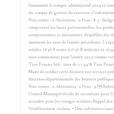
l'unanimité le compte administratif 2024 et cons
du compte de gestion du receveur. Conformément
Voix contre : 0 Abstention : 0 Pour : 8 3 - Bud
comportant les bases prévisionnelles, les produi
compensatrices et mécanismes d'équilibre des r
maintenir les taux de l'année précédente. L'exp
articles 1636 B sexies à1636 B undecies et 163
taux communaux pour l'année 2025 comme suit :
Taxe Foncier bâti : taux de 21.94 % Taxe Fon
Maire de notifier cette décision aux services pr
direction départementale des finances publique
Vote contre : 0 Abstention : 0 Pour : 9  Subve
Conseil Municipal décide de reconduire pour l’
accordée pour les voyages scolaires Rappel des 
l’établissement scolaire. • Une subvention annu