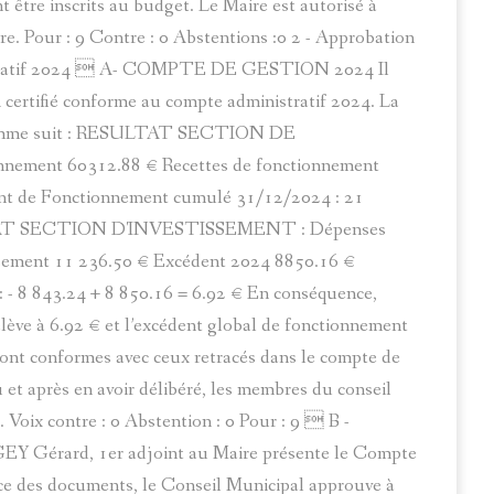
t être inscrits au budget. Le Maire est autorisé à
ire. Pour : 9 Contre : 0 Abstentions :0 2 - Approbation
istratif 2024  A- COMPTE DE GESTION 2024 Il
 certifié conforme au compte administratif 2024. La
it comme suit : RESULTAT SECTION DE
ent 60312.88 € Recettes de fonctionnement
nt de Fonctionnement cumulé 31/12/2024 : 21
ULTAT SECTION D'INVESTISSEMENT : Dépenses
issement 11 236.50 € Excédent 2024 8850.16 €
 - 8 843.24 + 8 850.16 = 6.92 € En conséquence,
élève à 6.92 € et l’excédent global de fonctionnement
sont conformes avec ceux retracés dans le compte de
et après en avoir délibéré, les membres du conseil
Voix contre : 0 Abstention : 0 Pour : 9  B -
ard, 1er adjoint au Maire présente le Compte
nce des documents, le Conseil Municipal approuve à