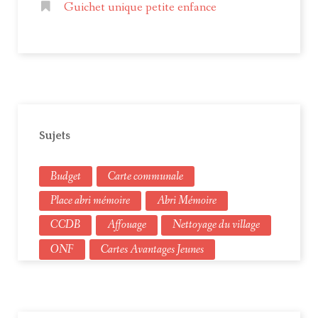
Guichet unique petite enfance
Sujets
Budget
Carte communale
Place abri mémoire
Abri Mémoire
CCDB
Affouage
Nettoyage du village
ONF
Cartes Avantages Jeunes
Élections municipales
Urbanisme
Budget primitif
Compte administratifs