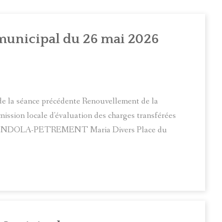
OMPTE RENDU DU CONSEIL MUNICIPAL DU 22 AVRIL 2026
OMPTE RENDU DU CONSEIL MUNICIPAL DU 26 MAI 2026
municipal du 26 mai 2026
OMPTE RENDU DU CONSEIL MUNICIPAL DU 5 JUIN 2026
e la séance précédente Renouvellement de la
ssion locale d'évaluation des charges transférées
 : VENDOLA-PETREMENT Maria Divers Place du