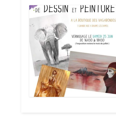
C
C
C