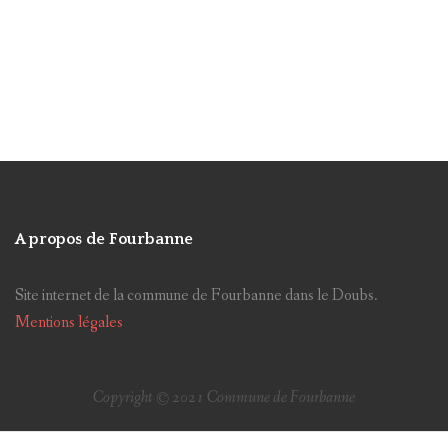
Rentrée scolaire
Sécheresse
Arrêté
Site internet
Planchottes
Lotissement
Baume-Les-Dames
Canicule
Doubs Baumois
CCID
Collectes
Escaliers
Miroir
Nuisances
Ancienne mairie
CCPB
Antenne
Taxes communales
Vigilance météo
A propos de Fourbanne
FSL/FAAD
Parc éolien
Impôts directs
Site internet de la commune de Fourbanne dans le Doubs.
Elections
Classe Découvertes
poubelle
Mentions légales
Feux
Chemin de Sechin
Service civique
Sortir
Visites
chats
Copyright © 2021 Commune de Fourbanne
Elections présidentielles
achat terrain communal