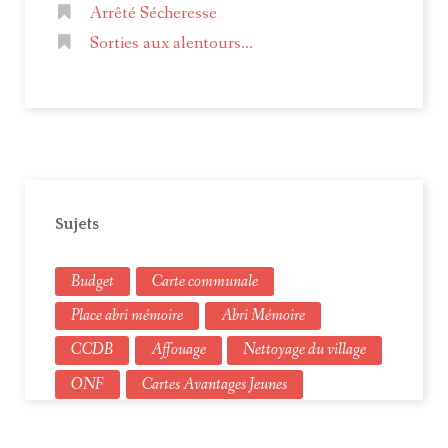
Arrêté Sécheresse
Sorties aux alentours...
Sujets
Budget
Carte communale
Place abri mémoire
Abri Mémoire
CCDB
Affouage
Nettoyage du village
ONF
Cartes Avantages Jeunes
Élections municipales
Urbanisme