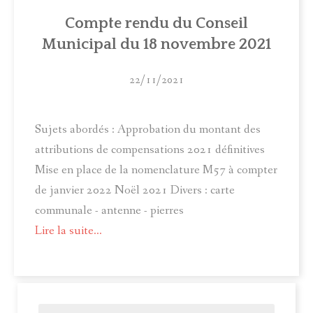
ACTUALITÉS
Compte rendu du Conseil
Municipal du 18 novembre 2021
MUNICIPALITÉ
COMITÉ LOCAL D'ANIMATION
22/11/2021
INFOS PRATIQUES
Sujets abordés : Approbation du montant des
attributions de compensations 2021 définitives
Mise en place de la nomenclature M57 à compter
de janvier 2022 Noël 2021 Divers : carte
communale - antenne - pierres
Lire la suite...