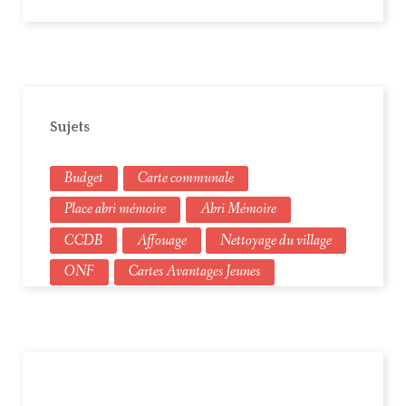
Sujets
Budget
Carte communale
Place abri mémoire
Abri Mémoire
CCDB
Affouage
Nettoyage du village
ONF
Cartes Avantages Jeunes
Élections municipales
Urbanisme
Budget primitif
Compte administratifs
Compte de gestion
Assainissement
Ordures ménagères
Noël