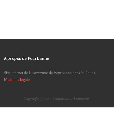
Site internet
Planchottes
Lotissement
Baume-Les-Dames
Doubs Baumois
CCID
Collectes
Escaliers
Miroir
Nuisances
Ancienne mairie
CCPB
Antenne
Taxes communales
Vigilance météo
FSL/FAAD
Parc éolien
Impôts directs
Elections
A propos de Fourbanne
Classe Découvertes
poubelle
Site internet de la commune de Fourbanne dans le Doubs.
Chemin de Sechin
Service civique
Mentions légales
Sortir
Visites
chats
Elections présidentielles
Copyright © 2021 Commune de Fourbanne
achat terrain communal
voie coupée à la circulation
brioches