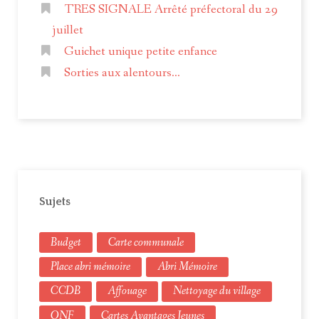
TRES SIGNALE Arrêté préfectoral du 29
juillet
Guichet unique petite enfance
Sorties aux alentours...
Sujets
Budget
Carte communale
Place abri mémoire
Abri Mémoire
CCDB
Affouage
Nettoyage du village
ONF
Cartes Avantages Jeunes