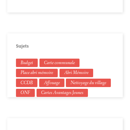
Sujets
Budget
Carte communale
Place abri mémoire
Abri Mémoire
CCDB
Affouage
Nettoyage du village
ONF
Cartes Avantages Jeunes
Élections municipales
Urbanisme
Budget primitif
Compte administratifs
Compte de gestion
Assainissement