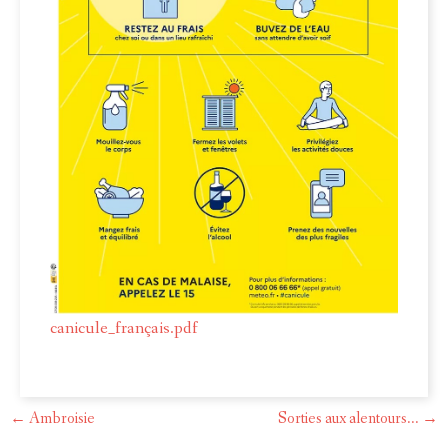
canicule_français.pdf
←
Ambroisie
Sorties aux alentours...
→
Post