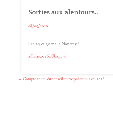
C
Sorties aux alentours...
C
C
08/05/2026
Les 29 et 30 mai à Nancray !
affiche2026_Chap_v6
←
Compte rendu du conseil municipal du 22 avril 2026
Post
navigation