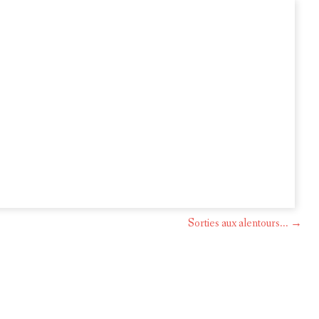
OMPTE RENDU DU CONSEIL MUNICIPAL DU 22 AVRIL 2026
OMPTE RENDU DU CONSEIL MUNICIPAL DU 26 MAI 2026
OMPTE RENDU DU CONSEIL MUNICIPAL DU 5 JUIN 2026
Sorties aux alentours...
→