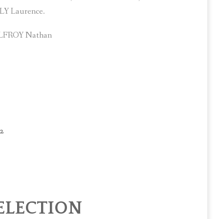
Y Laurence.
ALFROY Nathan
22
 ELECTION