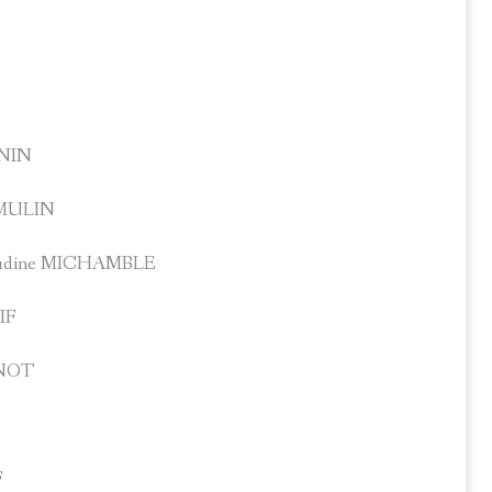
ENIN
e MULIN
laudine MICHAMBLE
IF
URNOT
F