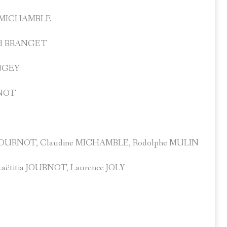
ne MICHAMBLE
avid BRANGET
OUGEY
URNOT
itia JOURNOT, Claudine MICHAMBLE, Rodolphe MULIN
aëtitia JOURNOT, Laurence JOLY