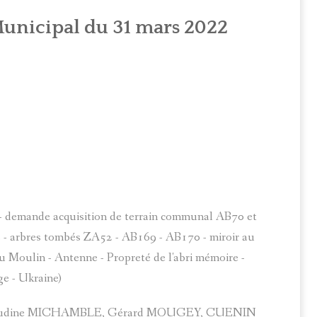
OMPTE RENDU DU CONSEIL MUNICIPAL DU 22 AVRIL 2026
unicipal du 31 mars 2022
OMPTE RENDU DU CONSEIL MUNICIPAL DU 26 MAI 2026
OMPTE RENDU DU CONSEIL MUNICIPAL DU 5 JUIN 2026
 - demande acquisition de terrain communal AB70 et
s - arbres tombés ZA52 - AB169 - AB170 - miroir au
 Moulin - Antenne - Propreté de l'abri mémoire -
ge - Ukraine)
, Claudine MICHAMBLE, Gérard MOUGEY, CUENIN