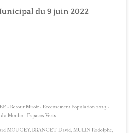
OMPTE RENDU DU CONSEIL MUNICIPAL DU 22 AVRIL 2026
unicipal du 9 juin 2022
OMPTE RENDU DU CONSEIL MUNICIPAL DU 26 MAI 2026
OMPTE RENDU DU CONSEIL MUNICIPAL DU 5 JUIN 2026
EE - Retour Miroir - Recensement Population 2023 -
du Moulin - Espaces Verts
 Gérard MOUGEY, BRANGET David, MULIN Rodolphe,