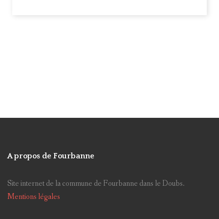
TDF
Arbre
Forêt
Eclairage public
CLECT
Recensement
marché de noël
Saut de Gamache
Rentrée scolaire
Sécheresse
Arrêté
Site internet
Planchottes
Lotissement
Baume-Les-Dames
Canicule
Doubs Baumois
CCID
Collectes
Escaliers
Miroir
Nuisances
Ancienne mairie
CCPB
Antenne
Taxes communales
Vigilance météo
A propos de Fourbanne
FSL/FAAD
Parc éolien
Impôts directs
Site internet de la commune de Fourbanne dans le Doubs.
Elections
Classe Découvertes
poubelle
Mentions légales
Feux
Chemin de Sechin
Service civique